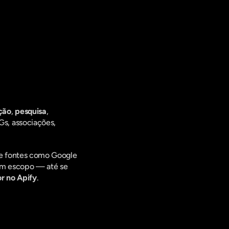
ing Digital,
ção
, 
pesquisa
, 
s, associações, 
de fontes como Google 
em escopo — até se 
r no Apify
.