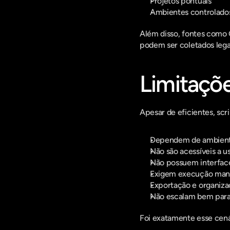
Projetos pontuais
Ambientes controlado
Além disso, fontes como 
podem ser coletados legal
Limitaçõe
Apesar de eficientes, scr
Dependem de ambiente
Não são acessíveis a u
Não possuem interface
Exigem execução man
Exportação e organiza
Não escalam bem para 
Foi exatamente esse cená