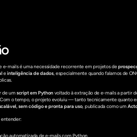
entro do que há de mais relavante no Market
assine a nossa newsletter:
ão
e e-mails é uma necessidade recorrente em projetos de 
prospec
l
 e 
inteligência de dados
, especialmente quando falamos de ONG
licas.
r de um 
script em Python
 voltado à extração de e-mails a partir 
. Com o tempo, o projeto evoluiu — tanto tecnicamente quanto 
calável, sem código e pronta para uso
, publicada como um 
Acto
 entender:
ação automatizada de e-mails com Python