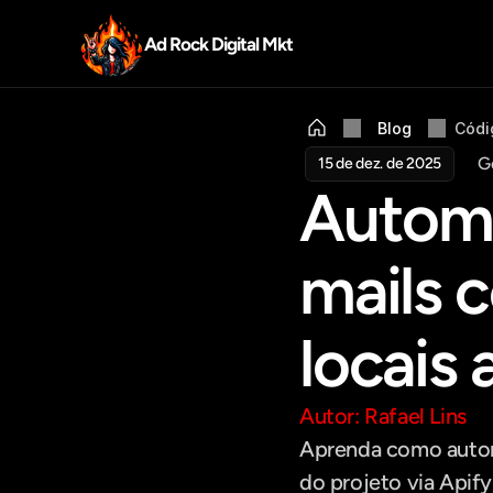
Ad Rock Digital Mkt
Blog
Códi
G
15 de dez. de 2025
Automa
mails c
locais 
Autor: Rafael Lins
Aprenda como automa
do projeto via Apif