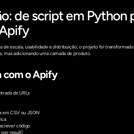
o: de script em Python p
Apify
s de escala, usabilidade e distribuição, o projeto foi transformad
ca, mas adicionando uma camada de produto.
 com o Apify
entrada de URLs
ca em CSV ou JSON
ica
screver código
per result)