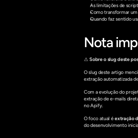
As limitações de script
Como transformar um 
Quando faz sentido us
Nota imp
⚠️ 
Sobre o slug deste pos
O slug deste artigo menc
extração automatizada de
Com a evolução do projet
extração de e-mails dire
no Apify.
O foco atual é 
extração de
do desenvolvimento inicia