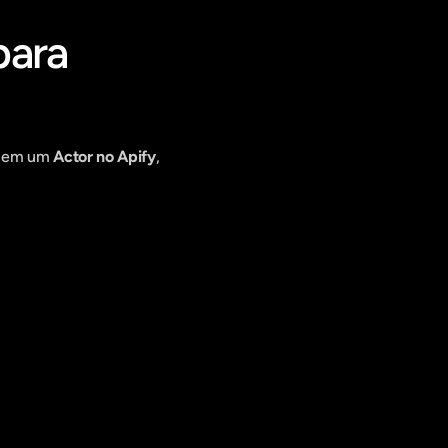
ara 
o em um 
Actor no Apify
, 