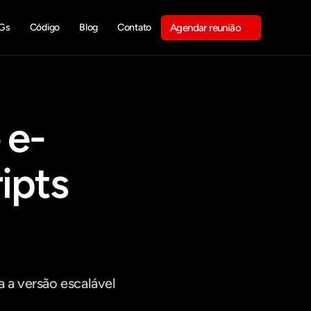
Gs
Código
Blog
Contato
Agendar reunião
Get in touch
 e-
pts 
a versão escalável 