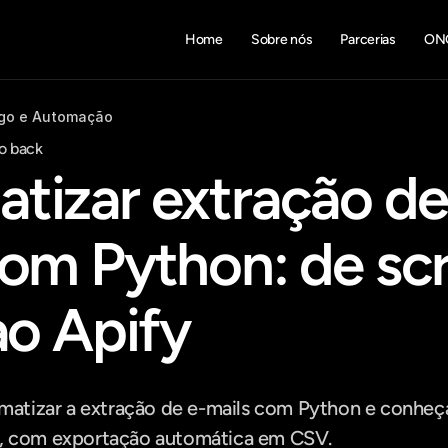
Home
Sobre nós
Parcerias
ON
go e Automação
o back
tizar extração de
om Python: de scri
ao Apify
tizar a extração de e-mails com Python e conheça 
y, com exportação automática em CSV.