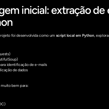
em inicial: extração de e
hon
projeto foi desenvolvida como um 
script local em Python
, explora
uests)
tifulSoup)
ara identificação de e-mails
licação de dados
 muito bem para:
POC)