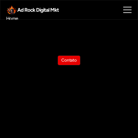
Ad Rock Digital Mkt
Home
Sobre nós
Blog
Contato
Agendar reunião
Get in touch
Contato
Fale
com
a
gente
Tem
dúvidas
ou
precisa
de
soluções?
Preencha
o
formulário
ou
agende
uma
reunião
e
entraremos
em
contato
com
você!
Nossos
atendimentos
são
baseados
em
IA
e
bloqueamos
SPAMs
e
Phishings.