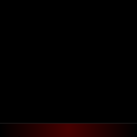
Seu e-mail:
Seu telefone:
Sua mensagem:
Este número aceita contato pelo Whatsapp.
Estou de acordo com o fornecimento e 
armazenamento dos meus dados.
Enviar mensagem...