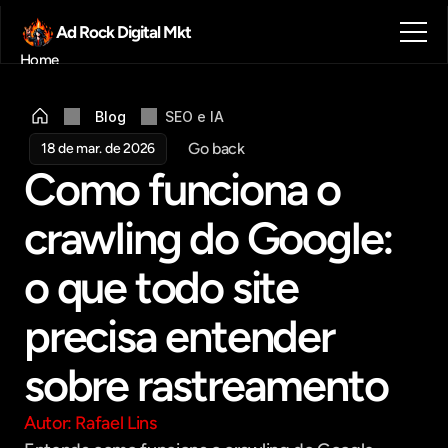
Ad Rock Digital Mkt
Home
Sobre nós
Blog
Blog
SEO e IA
Contato
Go back
18 de mar. de 2026
Agendar reunião
Como funciona o 
Get in touch
crawling do Google: 
o que todo site 
precisa entender 
sobre rastreamento
Autor: Rafael Lins