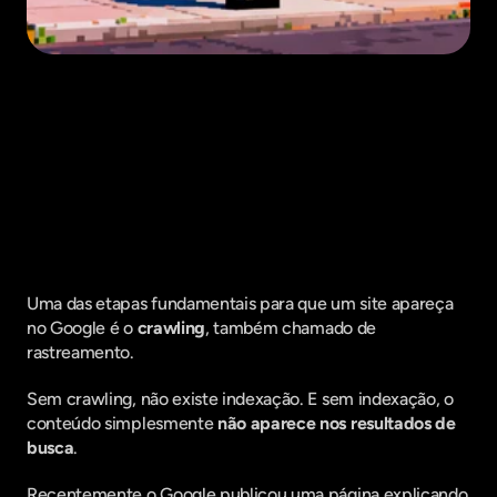
Fique por dentro do que há de mais
relavante no Marketing Digital, assine
a nossa newsletter:
Uma das etapas fundamentais para que um site apareça 
no Google é o 
crawling
, também chamado de 
rastreamento.
Sem crawling, não existe indexação. E sem indexação, o 
conteúdo simplesmente 
não aparece nos resultados de 
busca
.
Recentemente o Google publicou uma página explicando 