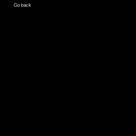
Go back
Agendar reunião
Get in touch