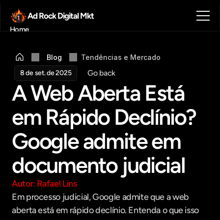
Ad Rock Digital Mkt
Home
Sobre nós
Blog
Blog
Tendências e Mercado 
Contato
Go back
8 de set. de 2025
Agendar reunião
A Web Aberta Está 
Get in touch
em Rápido Declínio? 
Google admite em 
documento judicial
Autor: Rafael Lins
Em processo judicial, Google admite que a web 
aberta está em rápido declínio. Entenda o que isso 