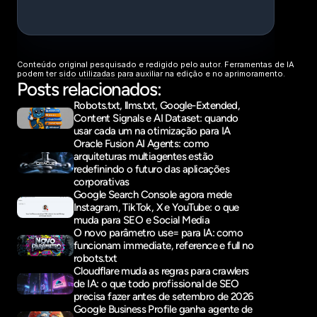
Conteúdo original pesquisado e redigido pelo autor. Ferramentas de IA 
podem ter sido utilizadas para auxiliar na edição e no aprimoramento.
Posts relacionados:
Robots.txt, llms.txt, Google-Extended, 
Content Signals e AI Dataset: quando 
usar cada um na otimização para IA
Oracle Fusion AI Agents: como 
arquiteturas multiagentes estão 
redefinindo o futuro das aplicações 
corporativas
Google Search Console agora mede 
Instagram, TikTok, X e YouTube: o que 
muda para SEO e Social Media
O novo parâmetro use= para IA: como 
funcionam immediate, reference e full no 
robots.txt
Cloudflare muda as regras para crawlers 
de IA: o que todo profissional de SEO 
precisa fazer antes de setembro de 2026
Google Business Profile ganha agente de 