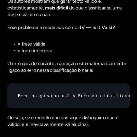
Os autores mostram que gerar texto válido é, 
estatisticamente, 
mais difícil
 do que classificar se uma 
frase é válida ou não.
Esse problema é modelado como 
IIV — Is It Valid?
+ = frase válida
– = frase incorreta
O erro gerado durante a geração está matematicamente 
ligado ao erro nessa classificação binária:
Erro 
na 
geração 
≥ 
2
× 
Erro 
de 
classificação
Ou seja, se o modelo não consegue distinguir o que é 
válido, ele inevitavelmente vai alucinar.