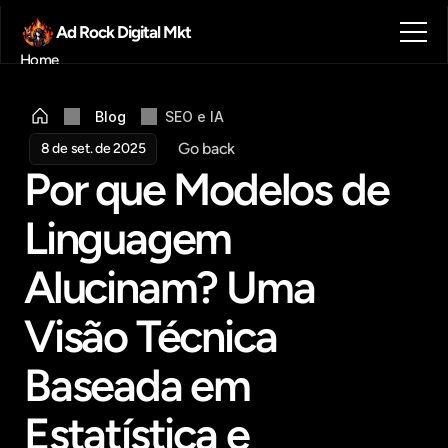
Ad Rock Digital Mkt
Home
Sobre nós
Blog
Blog
SEO e IA
Contato
Go back
8 de set. de 2025
Agendar reunião
Por que Modelos de 
Get in touch
Linguagem 
Alucinam? Uma 
Visão Técnica 
Baseada em 
Estatística e 