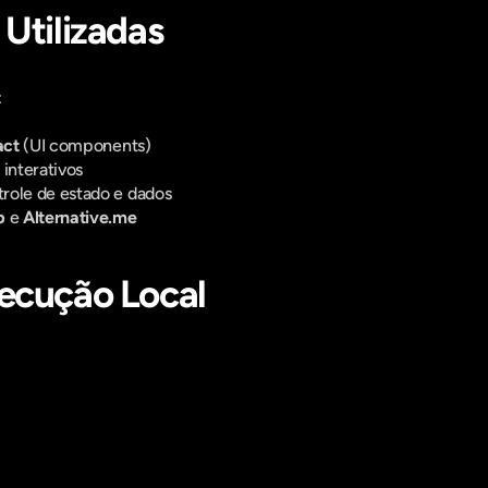
 Utilizadas
t
act
 (UI components)
 interativos
trole de estado e dados
p
 e 
Alternative.me
ecução Local