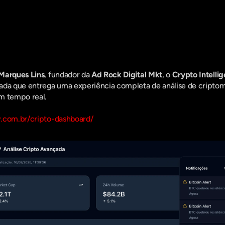
entro do que há de mais relavante no Market
assine a nossa newsletter:
Marques Lins
, fundador da 
Ad Rock Digital Mkt
, o 
Crypto Intelli
ada que entrega uma experiência completa de análise de criptom
m tempo real.
y.com.br/cripto-dashboard/