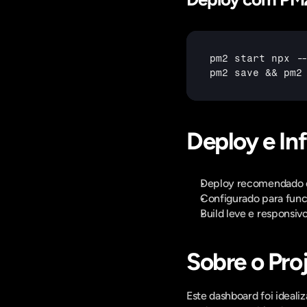
pm2 
start 
npx
 -
pm2 
save
 && 
pm2
Deploy e In
Deploy recomendado 
Configurado para func
Build leve e responsiv
Sobre o Pro
Este dashboard foi ideal