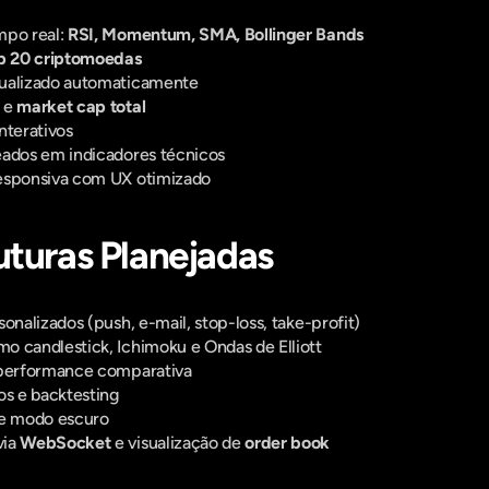
po real: 
RSI, Momentum, SMA, Bollinger Bands
p 20 criptomoedas
tualizado automaticamente
 e 
market cap total
nterativos
eados em indicadores técnicos
esponsiva com UX otimizado
uturas Planejadas
onalizados (push, e-mail, stop-loss, take-profit)
o candlestick, Ichimoku e Ondas de Elliott
 performance comparativa
os e backtesting
 e modo escuro
ia 
WebSocket
 e visualização de 
order book