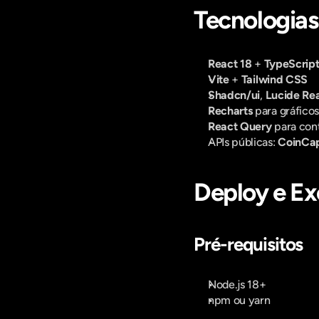
Tecnologias
React 18
 + 
TypeScrip
Vite
 + 
Tailwind CSS
Shadcn/ui
, 
Lucide Re
Recharts
 para gráficos
React Query
 para con
APIs públicas: 
CoinCa
Deploy e Ex
Pré-requisitos
Node.js 18+
npm ou yarn