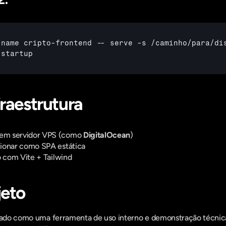
-
name 
cripto
-
frontend
 -- 
serve
 -
s
 /
caminho
/
para
/
di
 
startup
fraestrutura
em servidor VPS (como 
DigitalOcean
)
ionar como SPA estática
o com Vite + Tailwind
jeto
izado como uma ferramenta de uso interno e demonstração técnica