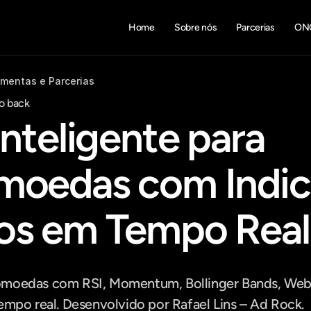
Home
Sobre nós
Parcerias
ON
amentas e Parcerias
o back
Inteligente para 
moedas com Indic
os em Tempo Real
moedas com RSI, Momentum, Bollinger Bands, WebSo
empo real. Desenvolvido por Rafael Lins – Ad Rock.