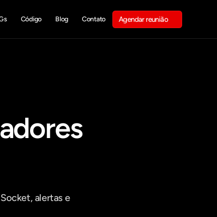
Gs
Código
Blog
Contato
Agendar reunião
Get in touch
adores 
cket, alertas e 