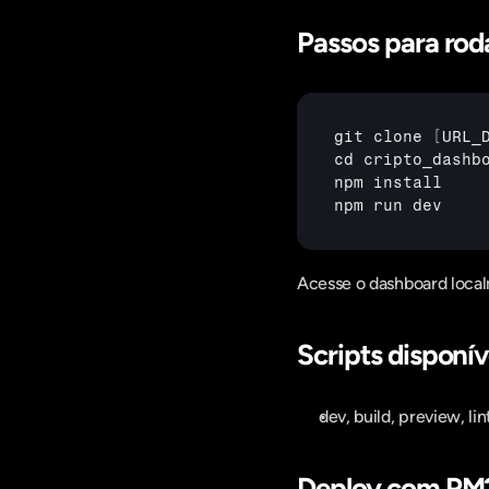
Passos para rod
git 
clone
[
URL_
cd 
cripto_dashb
npm 
install
npm 
run 
dev
Acesse o dashboard local
Scripts disponív
dev, build, preview, lin
Deploy com PM