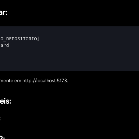
ar:
DO_REPOSITORIO
]
oard
mente em http://localhost:5173.
eis:
t
2: