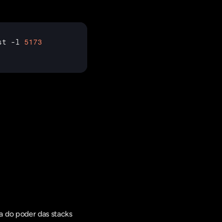
st
 -
l 
5173
 do poder das stacks 