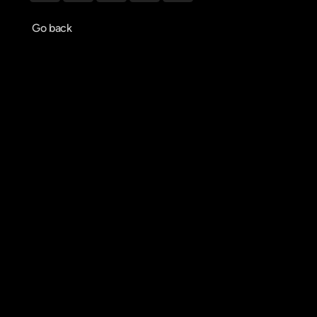
Go back
Agendar reunião
Get in touch