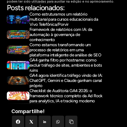
podem ter sido utilizadas para auxiliar na edição e no aprimoramento.
Posts relacionados:
Como estruturamos um relatório 
multicanal para cursos educacionais da 
Vivo Telefônica/Porvir
Framework de relatórios com IA: da 
automação à governança de 
conhecimento
Como estamos transformando um 
processo de relatórios em uma 
plataforma inteligente de análise de SEO
GA4 ganha filtro por hostname: como 
excluir tráfego de sites, ambientes e bots 
ruins
GA4 agora identifica tráfego vindo de IA: 
ChatGPT, Gemini e Claude ganham canal 
próprio
Checklist de Auditoria GA4 2026: o 
framework técnico completo da Ad Rock 
para analytics, IA e tracking moderno
Compartilhe!