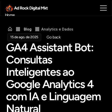
Ad Rock Digital Mkt
Home
Sobre nós
Blog
Blog
Analytics e Dados
Contato
Go back
15 de ago. de 2025
Agendar reunião
GA4 Assistant Bot: 
Get in touch
Consultas 
Inteligentes ao 
Google Analytics 4 
com IA e Linguagem 
Natural