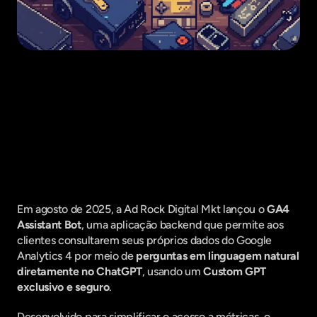
Fique por dentro do que há de mais
relavante no Marketing Digital, assine
a nossa newsletter:
Em agosto de 2025, a Ad Rock Digital Mkt lançou o 
GA4 
Assistant Bot
, uma aplicação backend que permite aos 
clientes consultarem seus próprios dados do Google 
Analytics 4 por meio de 
perguntas em linguagem natural 
diretamente no ChatGPT
, usando um 
Custom GPT 
exclusivo e seguro
.
Desenvolvido para simplificar o acesso a métricas, o 