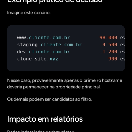
Imagine este cenário:
www
.
cliente
.
com
.
br
98.000
even
staging
.
cliente
.
com
.
br
4.500
even
dev
.
cliente
.
com
.
br
1.200
even
clone
-
site
.
xyz
900
even
Nesse caso, provavelmente apenas o primeiro hostname 
deveria permanecer na propriedade principal.
Os demais podem ser candidatos ao filtro.
Impacto em relatórios