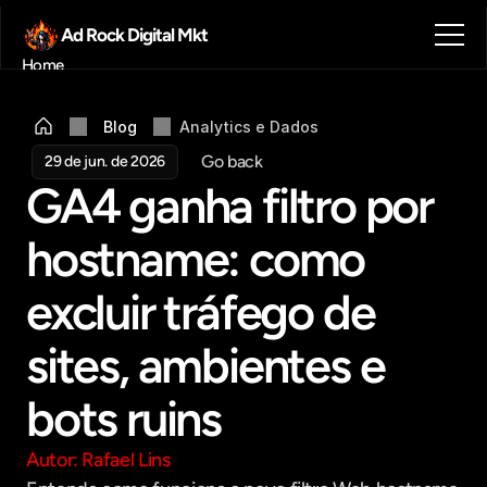
Ad Rock Digital Mkt
Home
Sobre nós
Blog
Blog
Analytics e Dados
Contato
Go back
29 de jun. de 2026
Agendar reunião
GA4 ganha filtro por 
Get in touch
hostname: como 
excluir tráfego de 
sites, ambientes e 
bots ruins
Autor: Rafael Lins