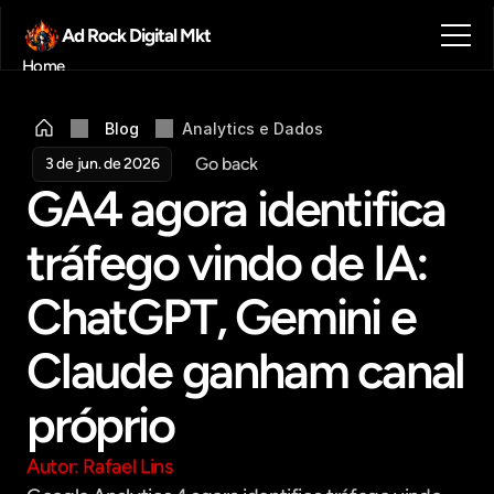
Ad Rock Digital Mkt
Home
Sobre nós
Blog
Blog
Analytics e Dados
Contato
Go back
3 de jun. de 2026
Agendar reunião
GA4 agora identifica 
Get in touch
tráfego vindo de IA: 
ChatGPT, Gemini e 
Claude ganham canal 
próprio
Autor: Rafael Lins