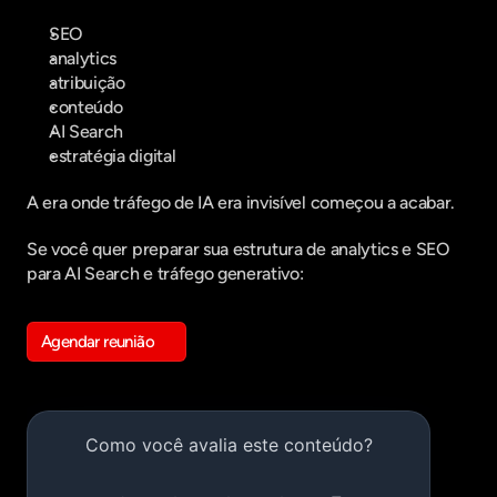
SEO
analytics
atribuição
conteúdo
AI Search
estratégia digital
A era onde tráfego de IA era invisível começou a acabar.
Se você quer preparar sua estrutura de analytics e SEO 
para AI Search e tráfego generativo:
Agendar reunião
Get in touch