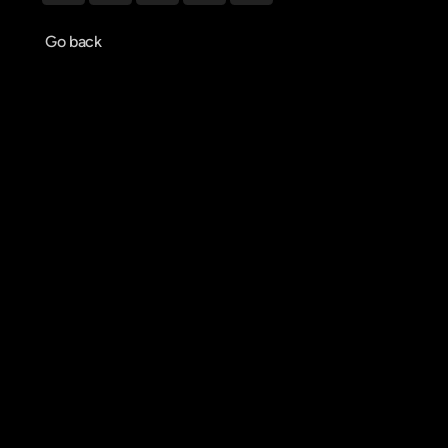
Go back
Agendar reunião
Get in touch