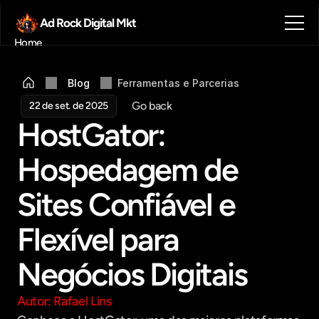
Ad Rock Digital Mkt
Home
Sobre nós
Blog
Blog
Ferramentas e Parcerias
Contato
Go back
22 de set. de 2025
Agendar reunião
HostGator: 
Get in touch
Hospedagem de 
Sites Confiável e 
Flexível para 
Negócios Digitais
Autor: Rafael Lins