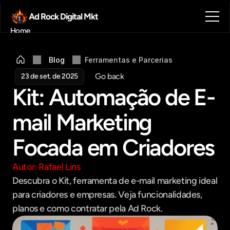
Ad Rock Digital Mkt
Home
Sobre nós
Blog
Blog
Ferramentas e Parcerias
Contato
Go back
23 de set. de 2025
Agendar reunião
Kit: Automação de E-
Get in touch
mail Marketing 
Focada em Criadores
Autor: Rafael Lins
Descubra o Kit, ferramenta de e-mail marketing ideal 
para criadores e empresas. Veja funcionalidades, 
planos e como contratar pela Ad Rock.