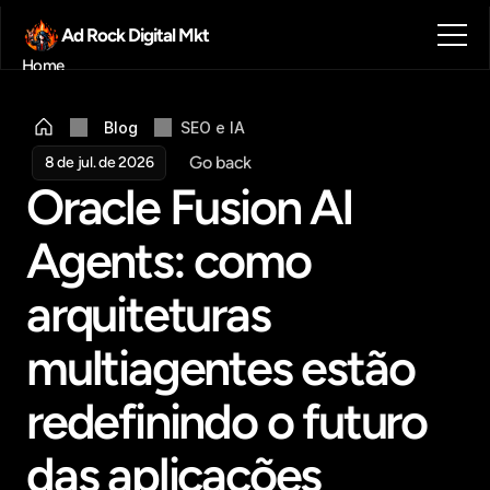
Ad Rock Digital Mkt
Home
Sobre nós
Blog
Blog
SEO e IA
Contato
Go back
8 de jul. de 2026
Agendar reunião
Oracle Fusion AI 
Get in touch
Agents: como 
arquiteturas 
multiagentes estão 
redefinindo o futuro 
das aplicações 