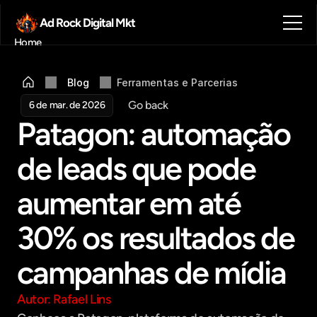
Ad Rock Digital Mkt
Home
Sobre nós
Blog
Blog
Ferramentas e Parcerias
Contato
Go back
6 de mar. de 2026
Agendar reunião
Patagon: automação 
Get in touch
de leads que pode 
aumentar em até 
30% os resultados de 
campanhas de mídia
Autor: Rafael Lins