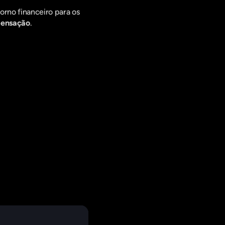
rno financeiro para os 
pensação
.