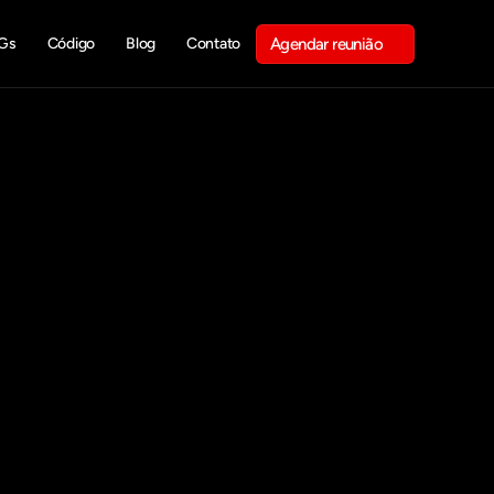
Gs
Código
Blog
Contato
Agendar reunião
Get in touch