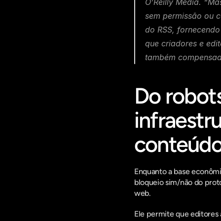
O’Reilly Media. “Ma
sem permissão ou co
do RSS, fornecendo 
que criadores e edi
também compensados
Do robots
infraestr
conteúdo 
Enquanto a base econômic
bloqueio sim/não do prot
web.
Ele permite que editores