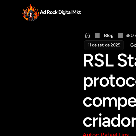
Ad Rock Digital Mkt
Blog
SEO 
Go
11 de set. de 2025
RSL St
protoc
compen
criador
Autor: Rafael Lins