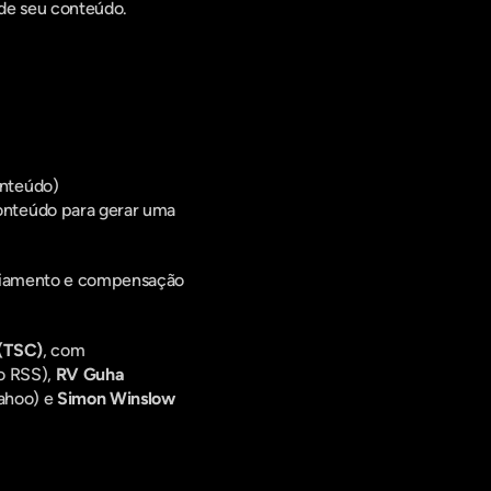
 de seu conteúdo.
onteúdo)
onteúdo para gerar uma 
nciamento e compensação 
 (TSC)
, com 
o RSS), 
RV Guha
ahoo) e 
Simon Winslow