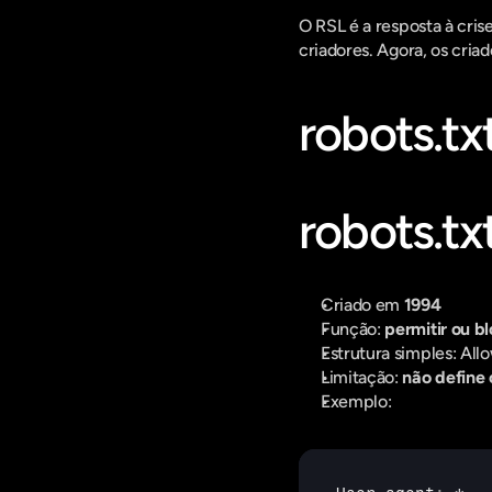
O RSL é a resposta à cris
criadores. Agora, os criad
robots.tx
robots.tx
Criado em 
1994
Função: 
permitir ou b
Estrutura simples: Allo
Limitação: 
não define
Exemplo: