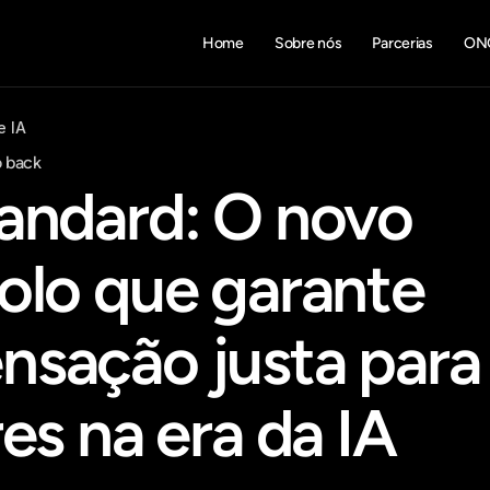
Home
Sobre nós
Parcerias
ON
e IA
 back
andard: O novo 
olo que garante 
sação justa para 
es na era da IA