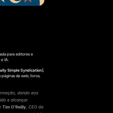
ing Digital,
da para editores e 
e IA.
ally Simple Syndication)
, 
páginas da web, livros, 
ormação, dando aos 
údo e alcançar 
e 
Tim O’Reilly
, CEO da 