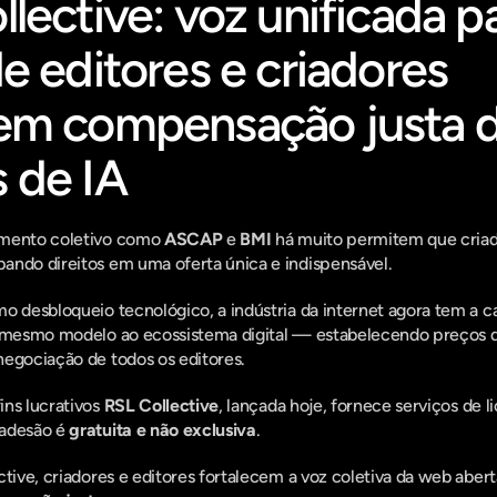
lective: voz unificada pa
e editores e criadores 
em compensação justa d
 de IA
amento coletivo como 
ASCAP
 e 
BMI
 há muito permitem que cria
ando direitos em uma oferta única e indispensável.
o desbloqueio tecnológico, a indústria da internet agora tem a c
o mesmo modelo ao ecossistema digital — estabelecendo preços d
negociação de todos os editores.
ns lucrativos 
RSL Collective
, lançada hoje, fornece serviços de l
adesão é 
gratuita e não exclusiva
.