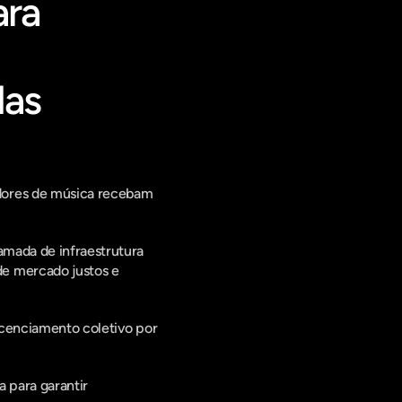
ra 
as 
dores de música recebam 
amada de infraestrutura 
e mercado justos e 
icenciamento coletivo por 
Ao se juntar ao RSL Collective, criadores e editores fortalecem a voz coletiva da web aberta para garantir 