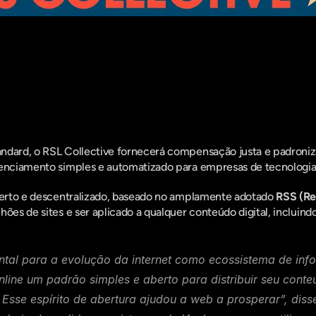
entro do que há de mais relavante no Market
assine a nossa newsletter:
ndard, o RSL Collective fornecerá compensação justa e padroniza
cenciamento simples e automatizado para empresas de tecnologia 
erto e descentralizado, baseado no amplamente adotado 
RSS (Re
ões de sites e ser aplicado a qualquer conteúdo digital, incluindo 
tal para a evolução da internet como ecossistema de inf
nline um padrão simples e aberto para distribuir seu conte
 Esse espírito de abertura ajudou a web a prosperar”, diss