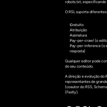
robots.txt, especificand
O RSL suporta diferentes
Gratuito
Atribuição
Assinatura
Pay-per-crawl (o edit
Pay-per-inference (o 
resposta)
Qualquer editor pode com
do seu conteúdo.
A direção e evolução do R
representantes de grande
(coautor do RSS, Schema
(Fastly).