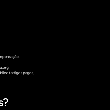
ompensação.
a.org.
lico (artigos pagos, 
s?