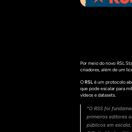
Fique por d
Por meio do novo RSL Sta
criadores, além de um li
O 
RSL
 é um protocolo ab
que pode escalar para milh
vídeos e datasets.
“O RSS foi fundamen
primeiros editores o
públicos em escala.