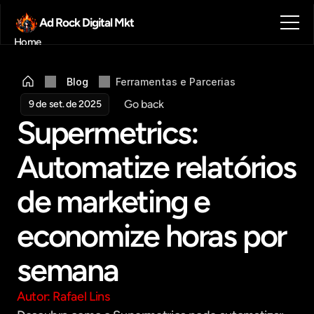
Ad Rock Digital Mkt
Home
Sobre nós
Blog
Blog
Ferramentas e Parcerias
Contato
Go back
9 de set. de 2025
Agendar reunião
Supermetrics: 
Get in touch
Automatize relatórios 
de marketing e 
economize horas por 
semana
Autor: Rafael Lins