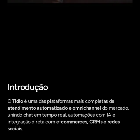
Fique por dentro do que há de mais
relavante no Marketing Digital, assine
a nossa newsletter:
Introdução
O 
Tidio
 é uma das plataformas mais completas de 
atendimento automatizado e omnichannel
 do mercado, 
unindo chat em tempo real, automações com IA e 
integração direta com 
e-commerces, CRMs e redes 
sociais
.