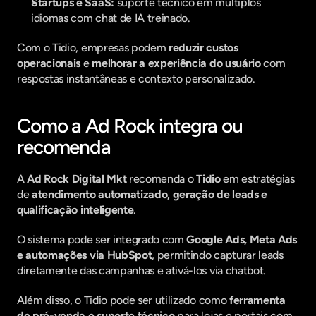
Startups e SaaS:
 suporte técnico em múltiplos 
idiomas com chat de IA treinado.
Com o Tidio, empresas podem 
reduzir custos 
operacionais
 e 
melhorar a experiência do usuário
 com 
respostas instantâneas e contexto personalizado.
Como a Ad Rock integra ou 
recomenda
A 
Ad Rock Digital Mkt
 recomenda o 
Tidio
 em estratégias 
de 
atendimento automatizado, geração de leads e 
qualificação inteligente
.
O sistema pode ser integrado com 
Google Ads, Meta Ads 
e automações via HubSpot
, permitindo capturar leads 
diretamente das campanhas e ativá-los via chatbot.
Além disso, o Tidio pode ser utilizado como 
ferramenta 
de pré-venda e suporte técnico
 para lojas e portais com 