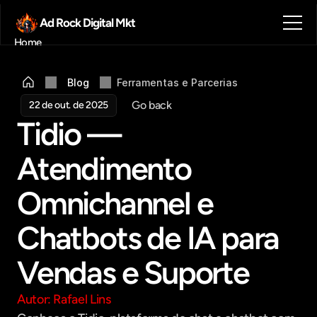
Ad Rock Digital Mkt
Home
Sobre nós
Blog
Blog
Ferramentas e Parcerias
Contato
Go back
22 de out. de 2025
Agendar reunião
Tidio — 
Get in touch
Atendimento 
Omnichannel e 
Chatbots de IA para 
Vendas e Suporte
Autor: Rafael Lins