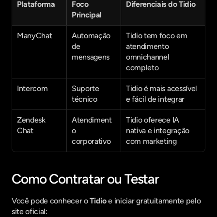
Plataforma
Foco 
Diferenciais do Tidio
Principal
ManyChat
Automação 
Tidio tem foco em 
de 
atendimento 
mensagens
omnichannel 
completo
Intercom
Suporte 
Tidio é mais acessível 
técnico
e fácil de integrar
Zendesk 
Atendiment
Tidio oferece IA 
Chat
o 
nativa e integração 
corporativo
com marketing
Como Contratar ou Testar
Você pode conhecer o 
Tidio
 e iniciar gratuitamente pelo 
site oficial: