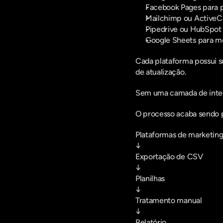
Facebook Pages para 
Mailchimp ou ActiveC
Pipedrive ou HubSpot
Google Sheets para me
Cada plataforma possui su
de atualização.
Sem uma camada de integ
O processo acaba sendo p
Plataformas de marketin
↓
Exportação de CSV
↓
Planilhas
↓
Tratamento manual
↓
Relatório