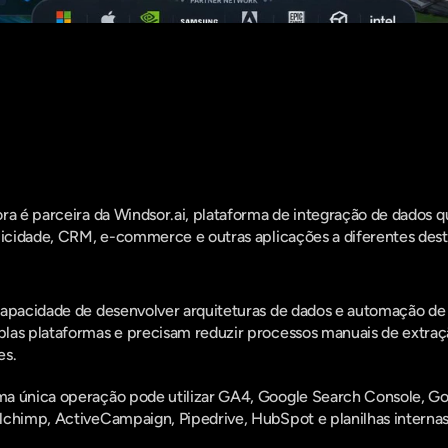
entro do que há de mais relavante no Market
assine a nossa newsletter:
ra é parceira da Windsor.ai, plataforma de integração de dados q
licidade, CRM, e-commerce e outras aplicações a diferentes desti
apacidade de desenvolver arquiteturas de dados e automação de re
las plataformas e precisam reduzir processos manuais de extraçã
es.
a única operação pode utilizar GA4, Google Search Console, Goo
chimp, ActiveCampaign, Pipedrive, HubSpot e planilhas internas, 