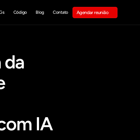
Gs
Código
Blog
Contato
Agendar reunião
Get in touch
 da 
 
 com IA