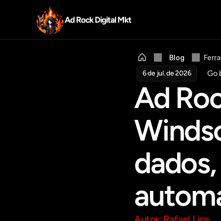
Ad Rock Digital Mkt
Blog
Ferr
Go 
6 de jul. de 2026
Ad Rock
Windsor
dados, 
automa
Autor: Rafael Lins