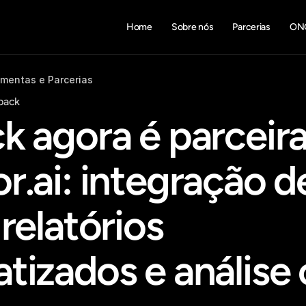
Home
Sobre nós
Parcerias
ON
amentas e Parcerias
back
 agora é parceira
.ai: integração de
relatórios 
tizados e análise