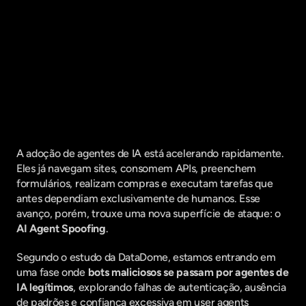
Fique por dentro do que há de mais
relavante no Marketing Digital, assine
a nossa newsletter:
A adoção de agentes de IA está acelerando rapidamente. 
Eles já navegam sites, consomem APIs, preenchem 
formulários, realizam compras e executam tarefas que 
antes dependiam exclusivamente de humanos. Esse 
avanço, porém, trouxe uma nova superfície de ataque: o 
AI Agent Spoofing
.
Segundo o estudo da DataDome, estamos entrando em 
uma fase onde 
bots maliciosos se passam por agentes de 
IA legítimos
, explorando falhas de autenticação, ausência 
de padrões e confiança excessiva em user agents 