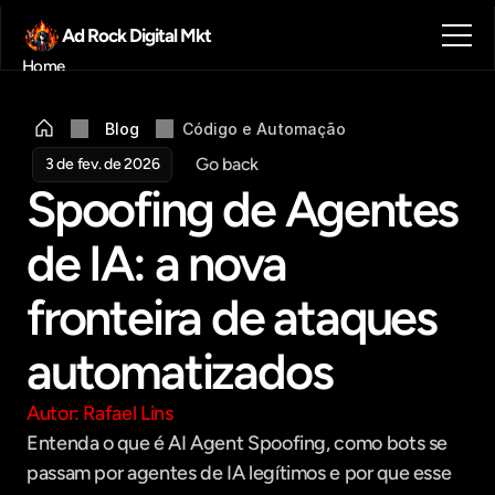
Ad Rock Digital Mkt
Home
Sobre nós
Blog
Blog
Código e Automação
Contato
Go back
3 de fev. de 2026
Agendar reunião
Spoofing de Agentes 
Get in touch
de IA: a nova 
fronteira de ataques 
automatizados
Autor: Rafael Lins
Entenda o que é AI Agent Spoofing, como bots se 
passam por agentes de IA legítimos e por que esse 