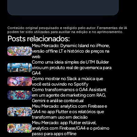
Conteúdo original pesquisado e redigido pelo autor. Ferramentas de IA 
podem ter sido utilizadas para auxiliar na edição e no aprimoramento.
Posts relacionados:
Meu Mercado: Dynamic Island no iPhone, 
versão offline LT e histórico de preços na 
web
Como uma ideia simples de UTM Builder 
virou um produto real de governanca para 
GA4
Como mostrar no Slack a música que 
você está ouvindo no Spotify
Como transformamos o GA4 Assistant 
em um agente de marketing com RAG, 
Gemini e análise contextual
Meu Mercado: analytics com Firebase e 
GA4 no app Flutter e os relatórios que 
transformam uso em decisão
Meu Mercado: app Flutter estável, 
analytics com Firebase/GA4 e o próximo 
passo para apps offline