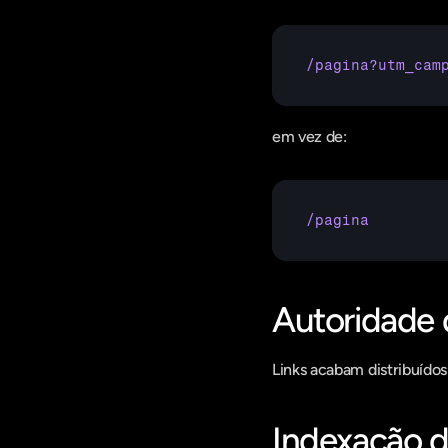
/pagina?utm_cam
em vez de:
/pagina
Autoridade d
Links acabam distribuídos
Indexação d