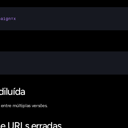
paign=x
iluída
 entre múltiplas versões.
e URLs erradas