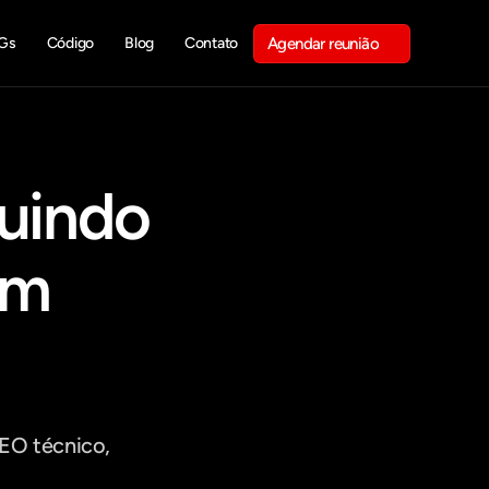
Gs
Código
Blog
Contato
Agendar reunião
Get in touch
uindo 
m 
O técnico, 