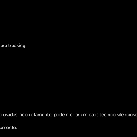
entro do que há de mais relavante no Market
assine a nossa newsletter:
ra tracking.
 usadas incorretamente, podem criar um caos técnico silencioso
tamente: