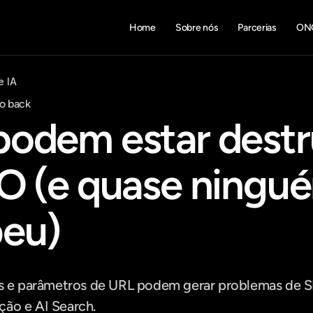
Home
Sobre nós
Parcerias
ON
e IA
o back
odem estar destr
O (e quase ningué
eu)
e parâmetros de URL podem gerar problemas de SE
ção e AI Search.