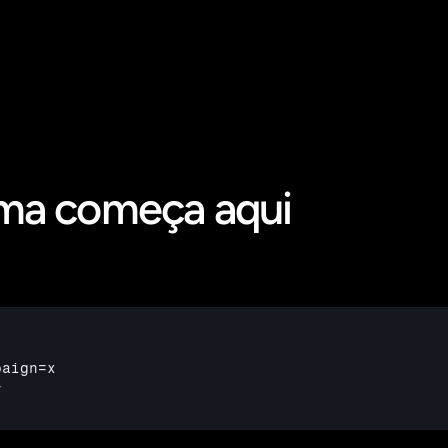
ma começa aqui
paign
=
x
y