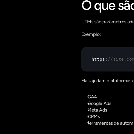
O que sã
UTMs são parâmetros adi
Exemplo:
https
:
//site.co
Elas ajudam plataformas
GA4
Google Ads
Meta Ads
CRMs
ferramentas de autom