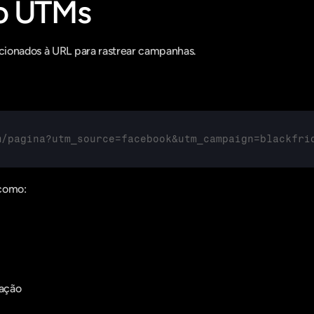
o UTMs
cionados à URL para rastrear campanhas.
m/pagina?utm_source=facebook&utm_campaign=blackfri
 como:
ação