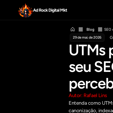
Ad Rock Digital Mkt
Blog
SEO 
G
29 de mai. de 2026
UTMs p
seu SE
perceb
Autor: Rafael Lins
Entenda como UTMs 
canonização, indexa