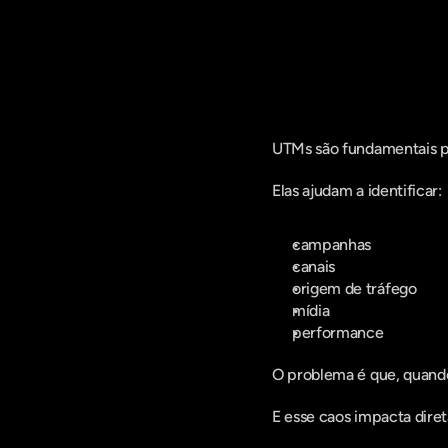
Fique por d
UTMs são fundamentais pa
Elas ajudam a identificar:
campanhas
canais
origem de tráfego
mídia
performance
O problema é que, quando
E esse caos impacta dire