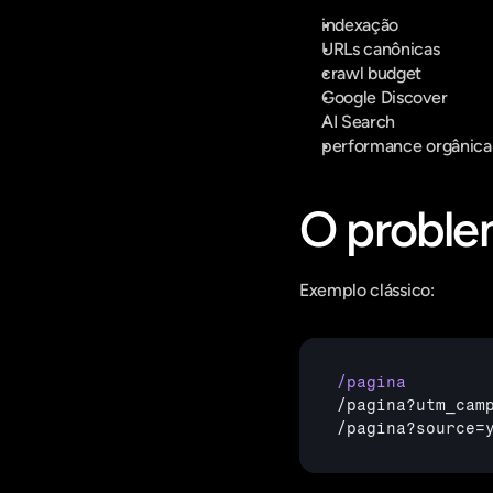
indexação
URLs canônicas
crawl budget
Google Discover
AI Search
performance orgânica
O proble
Exemplo clássico:
/pagina
/
pagina
?
utm_cam
/
pagina
?
source
=