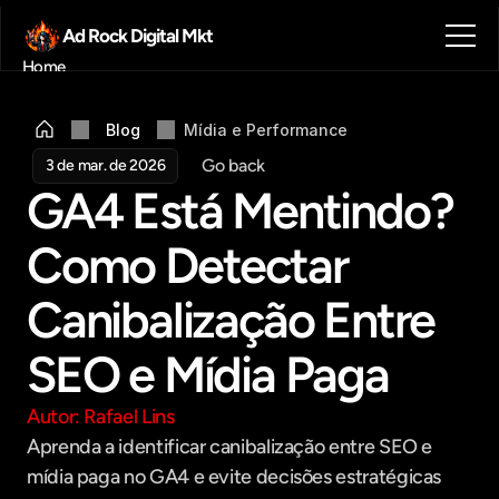
Ad Rock Digital Mkt
Home
Sobre nós
Blog
Blog
Mídia e Performance
Contato
Go back
3 de mar. de 2026
Agendar reunião
GA4 Está Mentindo? 
Get in touch
Como Detectar 
Canibalização Entre 
SEO e Mídia Paga
Autor: Rafael Lins
Aprenda a identificar canibalização entre SEO e 
mídia paga no GA4 e evite decisões estratégicas 