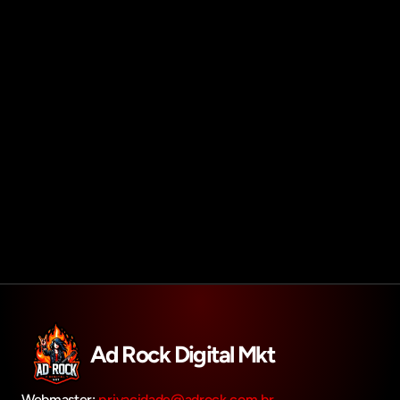
Agendar reunião
Get in touch
Ad Rock Digital Mkt
Webmaster: 
privacidade@adrock.com.br