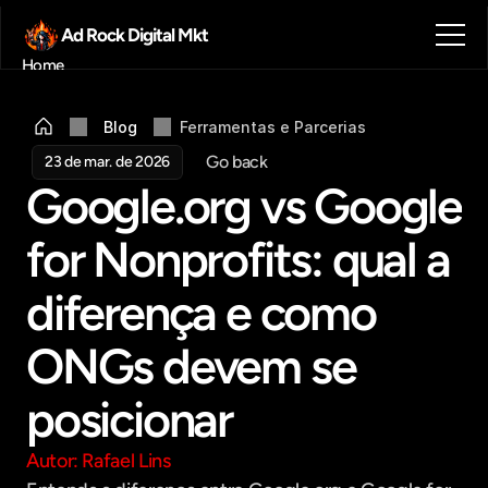
Ad Rock Digital Mkt
Home
Sobre nós
Blog
Blog
Ferramentas e Parcerias
Contato
Go back
23 de mar. de 2026
Agendar reunião
Google.org vs Google 
Get in touch
for Nonprofits: qual a 
diferença e como 
ONGs devem se 
posicionar
Autor: Rafael Lins