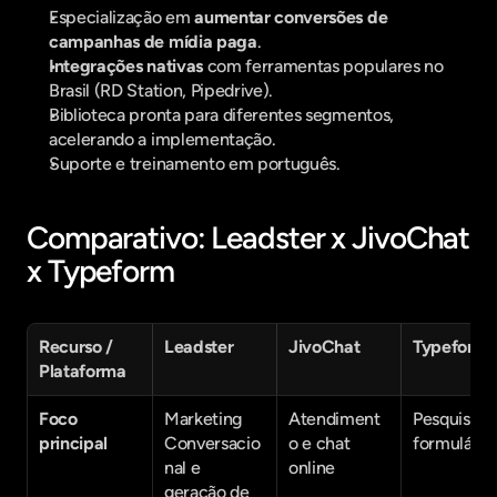
Especialização em 
aumentar conversões de 
campanhas de mídia paga
.
Integrações nativas
 com ferramentas populares no 
Brasil (RD Station, Pipedrive).
Biblioteca pronta para diferentes segmentos, 
acelerando a implementação.
Suporte e treinamento em português.
Comparativo: Leadster x JivoChat 
x Typeform
Recurso / 
Leadster
JivoChat
Typeform
Plataforma
Foco 
Marketing 
Atendiment
Pesquisas e
principal
Conversacio
o e chat 
formulário
nal e 
online
geração de 