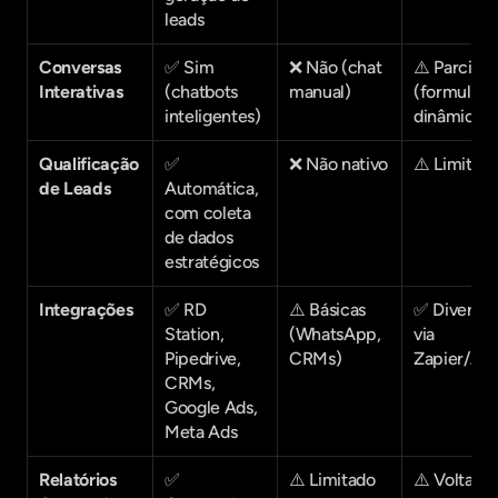
leads
Conversas 
✅ Sim 
❌ Não (chat 
⚠️ Parcial 
Interativas
(chatbots 
manual)
(formulário
inteligentes)
dinâmicos)
Qualificação 
✅ 
❌ Não nativo
⚠️ Limitad
de Leads
Automática, 
com coleta 
de dados 
estratégicos
Integrações
✅ RD 
⚠️ Básicas 
✅ Diversas 
Station, 
(WhatsApp, 
via 
Pipedrive, 
CRMs)
Zapier/API
CRMs, 
Google Ads, 
Meta Ads
Relatórios 
✅ 
⚠️ Limitado
⚠️ Voltado 