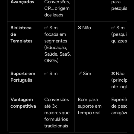
Avançados
Conversões, 
para 
CPL, origem 
pesquisas
dos leads
Biblioteca 
✅ Sim, 
❌ Não
✅ Sim 
de 
focada em 
(pesquisas,
Templates
segmentos 
quizzes)
(Educação, 
Saúde, SaaS, 
ONGs)
Suporte em 
✅ Sim
✅ Sim
❌ Não 
Português
(principal
nte inglês)
Vantagem 
Conversões 
Bom para 
Experiência
competitiva
até 3x 
suporte em 
de pesquisa
maiores que 
tempo real
amigável
formulários 
tradicionais