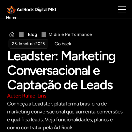
Ad Rock Digital Mkt
Home
Sobre nós
Blog
Blog
Mídia e Performance
Contato
Go back
23 de set. de 2025
Agendar reunião
Leadster: Marketing 
Get in touch
Conversacional e 
Captação de Leads
Autor: Rafael Lins
Conheça a Leadster, plataforma brasileira de 
marketing conversacional que aumenta conversões 
e qualifica leads. Veja funcionalidades, planos e 
como contratar pela Ad Rock.