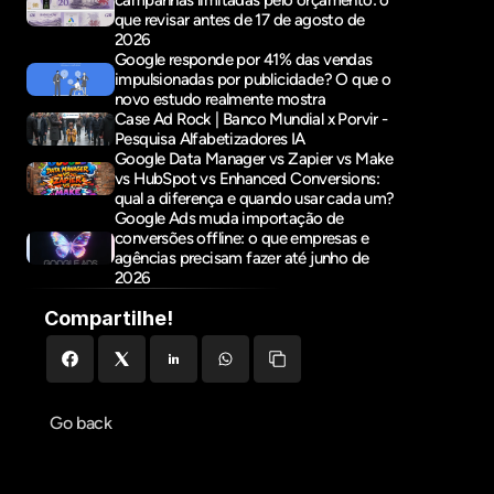
campanhas limitadas pelo orçamento: o 
que revisar antes de 17 de agosto de 
2026
Google responde por 41% das vendas 
impulsionadas por publicidade? O que o 
novo estudo realmente mostra
Case Ad Rock | Banco Mundial x Porvir - 
Pesquisa Alfabetizadores IA
Google Data Manager vs Zapier vs Make 
vs HubSpot vs Enhanced Conversions: 
qual a diferença e quando usar cada um?
Google Ads muda importação de 
conversões offline: o que empresas e 
agências precisam fazer até junho de 
2026
Compartilhe!
Go back