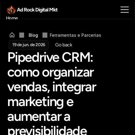
Ad Rock Digital Mkt
Home
Sobre nós
Blog
Blog
Ferramentas e Parcerias
Contato
Go back
19 de jun. de 2026
Agendar reunião
Pipedrive CRM: 
Get in touch
como organizar 
vendas, integrar 
marketing e 
aumentar a 
previsibilidade 