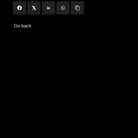
Go back
Agendar reunião
Get in touch