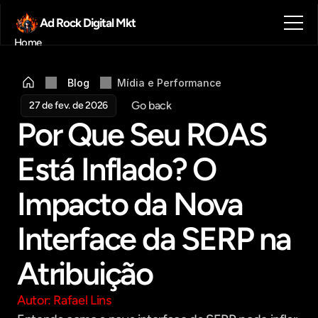
Ad Rock Digital Mkt
Home
Sobre nós
Blog
Blog
Mídia e Performance
Contato
Go back
27 de fev. de 2026
Agendar reunião
Por Que Seu ROAS 
Get in touch
Está Inflado? O 
Impacto da Nova 
Interface da SERP na 
Atribuição
Autor: Rafael Lins