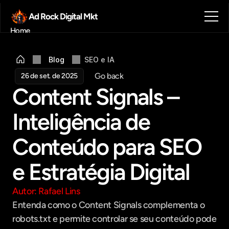
Ad Rock Digital Mkt
Home
Sobre nós
Blog
Blog
SEO e IA
Contato
Go back
26 de set. de 2025
Agendar reunião
Content Signals – 
Get in touch
Inteligência de 
Conteúdo para SEO 
e Estratégia Digital
Autor: Rafael Lins
Entenda como o Content Signals complementa o 
robots.txt e permite controlar se seu conteúdo pode 