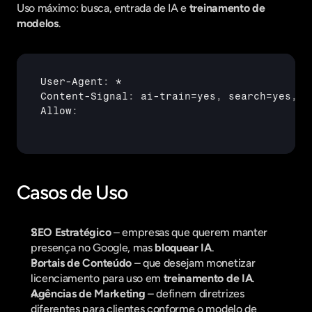
Uso máximo: busca, entrada de IA e 
treinamento de 
modelos
.
User
-
Agent
:
Content
-
Signal
:
ai
-
train
=
yes
,
search
=
yes
,
a
Allow
:
Casos de Uso
SEO Estratégico
 – empresas que querem manter 
presença no Google, mas 
bloquear IA
.
Portais de Conteúdo
 – que desejam monetizar 
licenciamento para uso em 
treinamento de IA
.
Agências de Marketing
 – definem diretrizes 
diferentes para clientes conforme o modelo de 