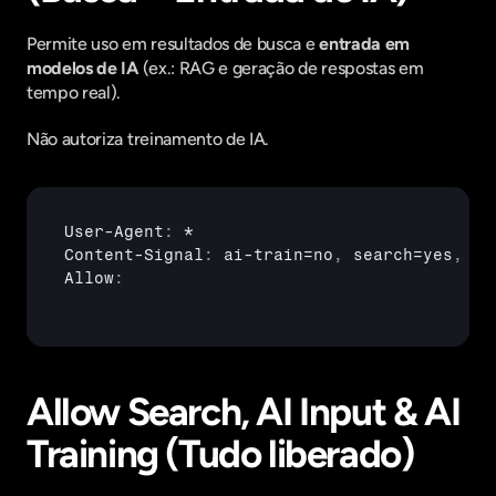
Permite uso em resultados de busca e 
entrada em 
modelos de IA
 (ex.: RAG e geração de respostas em 
tempo real).
Não autoriza treinamento de IA.
User
-
Agent
:
Content
-
Signal
:
ai
-
train
=
no
,
search
=
yes
,
ai
Allow
:
Allow Search, AI Input & AI 
Training (Tudo liberado)