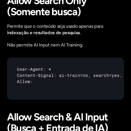
Allow Search Only 
(Somente busca)
Permite que o conteúdo seja usado apenas para 
indexação e resultados de pesquisa
.
Não permite AI Input nem AI Training.
User
-
Agent
:
Content
-
Signal
:
ai
-
train
=
no
,
search
=
yes
,
ai
Allow
:
Allow Search & AI Input 
(Busca + Entrada de IA)