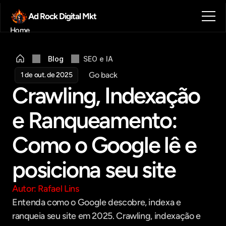
Ad Rock Digital Mkt
Home
Sobre nós
Blog
Blog
SEO e IA
Contato
Go back
1 de out. de 2025
Agendar reunião
Crawling, Indexação 
Get in touch
e Ranqueamento: 
Como o Google lê e 
posiciona seu site
Autor: Rafael Lins
Entenda como o Google descobre, indexa e 
ranqueia seu site em 2025. Crawling, indexação e 