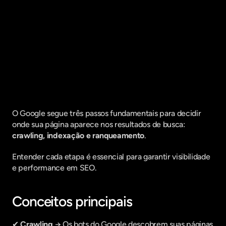
Fique por dentro do que há de mais
relavante no Marketing Digital, assine
a nossa newsletter:
O Google segue três passos fundamentais para decidir 
onde sua página aparece nos resultados de busca: 
crawling, indexação e ranqueamento
.
Entender cada etapa é essencial para garantir visibilidade 
e performance em SEO.
Conceitos principais
✔ 
Crawling
 → Os bots do Google descobrem suas páginas