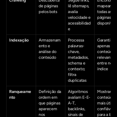
Crawling
Descoberta 
Segue links, 
Encontrar e
de páginas 
lê sitemaps, 
mapear 
pelos bots
avalia 
todas as 
velocidade e 
páginas 
acessibilidad
disponívei
e
Indexação
Armazenam
Processa 
Garantir qu
ento e 
palavras-
apenas 
análise do 
chave, 
conteúdo 
conteúdo
metadados, 
relevante 
schema e 
entre no 
contexto; 
índice
filtra 
duplicatas
Ranqueame
Definição da 
Algoritmos 
Mostrar o 
nto
ordem em 
avaliam E-E-
conteúdo 
que páginas 
A-T, 
mais útil e 
aparecem 
backlinks, 
confiável 
nos 
sinais de 
para a bus