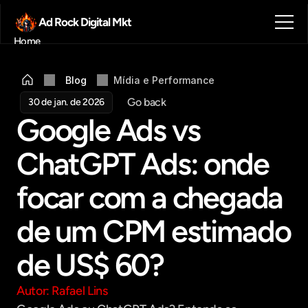
Ad Rock Digital Mkt
Home
Sobre nós
Blog
Blog
Mídia e Performance
Contato
Go back
30 de jan. de 2026
Agendar reunião
Google Ads vs 
Get in touch
ChatGPT Ads: onde 
focar com a chegada 
de um CPM estimado 
de US$ 60?
Autor: Rafael Lins