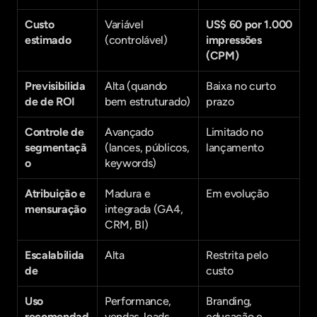
Custo 
Variável 
US$ 60 por 1.000 
estimado
(controlável)
impressões 
(CPM)
Previsibilida
Alta (quando 
Baixa no curto 
de de ROI
bem estruturado)
prazo
Controle de 
Avançado 
Limitado no 
segmentaçã
(lances, públicos, 
lançamento
o
keywords)
Atribuição e 
Madura e 
Em evolução
mensuração
integrada (GA4, 
CRM, BI)
Escalabilida
Alta
Restrita pelo 
de
custo
Uso 
Performance, 
Branding, 
recomendad
vendas, leads
educação e 