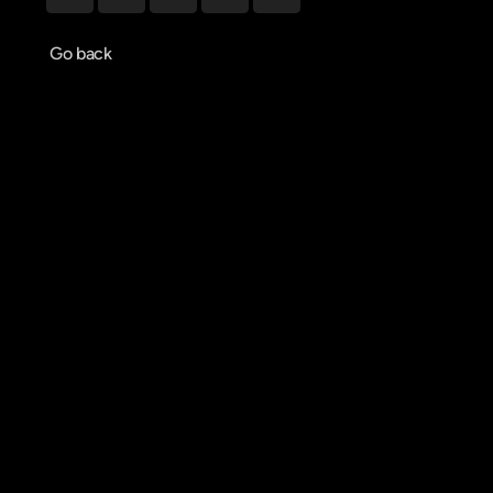
Go back
Agendar reunião
Get in touch