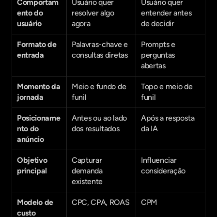
Comportam
Usuário quer 
Usuário quer 
ento do 
resolver algo 
entender antes 
usuário
agora
de decidir
Formato de 
Palavras-chave e 
Prompts e 
entrada
consultas diretas
perguntas 
abertas
Momento da 
Meio e fundo de 
Topo e meio de 
jornada
funil
funil
Posicioname
Antes ou ao lado 
Após a resposta 
nto do 
dos resultados
da IA
anúncio
Objetivo 
Capturar 
Influenciar 
principal
demanda 
consideração
existente
Modelo de 
CPC, CPA, ROAS
CPM
custo