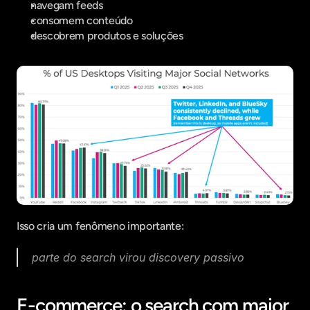
navegam feeds
consomem conteúdo
descobrem produtos e soluções
Isso cria um fenômeno importante:
parte do search virou discovery passivo
E-commerce: o search com maior 