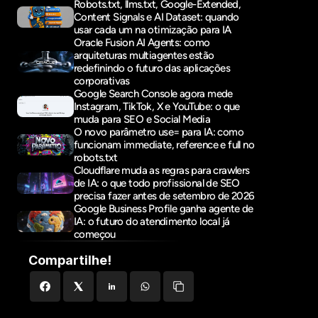
Robots.txt, llms.txt, Google-Extended, 
Content Signals e AI Dataset: quando 
usar cada um na otimização para IA
Oracle Fusion AI Agents: como 
arquiteturas multiagentes estão 
redefinindo o futuro das aplicações 
corporativas
Google Search Console agora mede 
Instagram, TikTok, X e YouTube: o que 
muda para SEO e Social Media
O novo parâmetro use= para IA: como 
funcionam immediate, reference e full no 
robots.txt
Cloudflare muda as regras para crawlers 
de IA: o que todo profissional de SEO 
precisa fazer antes de setembro de 2026
Google Business Profile ganha agente de 
IA: o futuro do atendimento local já 
começou
Compartilhe!