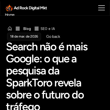
Ad Rock Digital Mkt
Home
Sobre nós
Blog
Blog
SEO e IA
Contato
Go back
18 de mar. de 2026
Agendar reunião
Search não é mais 
Get in touch
Google: o que a 
pesquisa da 
SparkToro revela 
sobre o futuro do 
tráfego