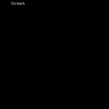
Go back
Agendar reunião
Get in touch