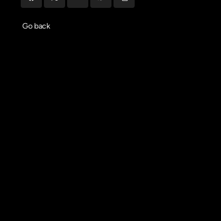
Go back
Agendar reunião
Get in touch