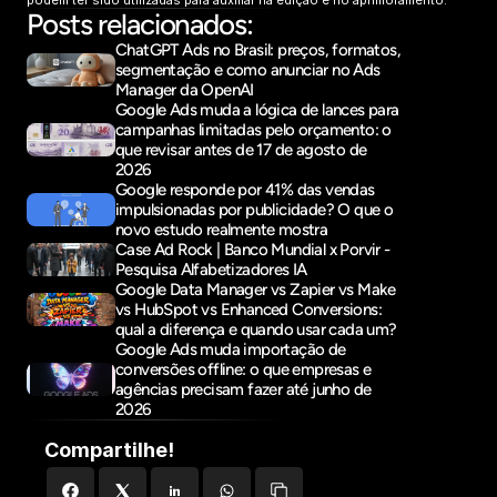
podem ter sido utilizadas para auxiliar na edição e no aprimoramento.
Posts relacionados:
ChatGPT Ads no Brasil: preços, formatos, 
segmentação e como anunciar no Ads 
Manager da OpenAI
Google Ads muda a lógica de lances para 
campanhas limitadas pelo orçamento: o 
que revisar antes de 17 de agosto de 
2026
Google responde por 41% das vendas 
impulsionadas por publicidade? O que o 
novo estudo realmente mostra
Case Ad Rock | Banco Mundial x Porvir - 
Pesquisa Alfabetizadores IA
Google Data Manager vs Zapier vs Make 
vs HubSpot vs Enhanced Conversions: 
qual a diferença e quando usar cada um?
Google Ads muda importação de 
conversões offline: o que empresas e 
agências precisam fazer até junho de 
2026
Compartilhe!