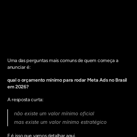
Fique por dentro do que há de mais
relavante no Marketing Digital, assine
a nossa newsletter:
Uma das perguntas mais comuns de quem começa a 
anunciar é:
qual o orçamento mínimo para rodar Meta Ads no Brasil 
em 2026?
A resposta curta:
não existe um valor mínimo oficial
mas existe um valor mínimo estratégico
E é isso que vamos detalhar aqui.