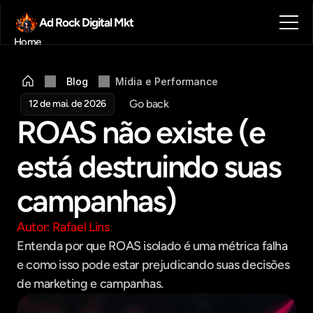
Ad Rock Digital Mkt
Home
Sobre nós
Blog
Blog
Mídia e Performance
Contato
Go back
12 de mai. de 2026
Agendar reunião
ROAS não existe (e 
Get in touch
está destruindo suas 
campanhas)
Autor: Rafael Lins
Entenda por que ROAS isolado é uma métrica falha 
e como isso pode estar prejudicando suas decisões 
de marketing e campanhas.