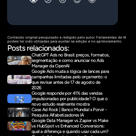
Conteúdo original pesquisado e redigido pelo autor. Ferramentas de IA 
podem ter sido utilizadas para auxiliar na edição e no aprimoramento.
Posts relacionados:
ChatGPT Ads no Brasil: preços, formatos, 
segmentação e como anunciar no Ads 
Manager da OpenAI
Google Ads muda a lógica de lances para 
campanhas limitadas pelo orçamento: o 
que revisar antes de 17 de agosto de 
2026
Google responde por 41% das vendas 
impulsionadas por publicidade? O que o 
novo estudo realmente mostra
Case Ad Rock | Banco Mundial x Porvir - 
Pesquisa Alfabetizadores IA
Google Data Manager vs Zapier vs Make 
vs HubSpot vs Enhanced Conversions: 
qual a diferença e quando usar cada um?