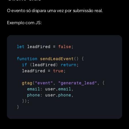
O evento só dispara uma vez por submissão real.
Exemplo com JS:
let
leadFired
 = 
false
;
function
sendLeadEvent
(
)
{
if
(
leadFired
)
return
;
leadFired
 = 
true
;
gtag
(
"event"
,
"generate_lead"
,
{
email
:
user
.
email
,
phone
:
user
.
phone
,
}
)
;
}