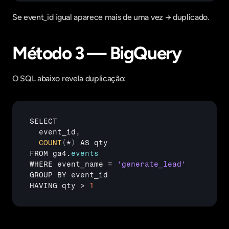
Se event_id igual aparece mais de uma vez → duplicado.
Método 3 — BigQuery
O SQL abaixo revela duplicação:
SELECT
event_id
,
COUNT
(
*
)
AS 
qty
FROM 
ga4
.
events
WHERE 
event_name
 = 
'generate_lead'
GROUP 
BY 
event_id
HAVING 
qty
 > 
1