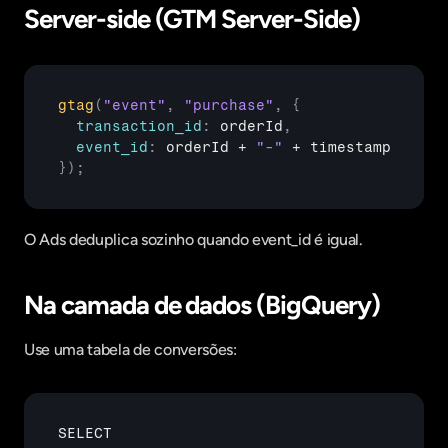
Server-side (GTM Server-Side)
gtag
(
"event"
,
"purchase"
,
{
transaction_id
:
orderId
,
event_id
:
orderId
 + 
"-"
 + 
timestamp
}
)
;
O Ads deduplica sozinho quando event_id é igual.
Na camada de dados (BigQuery)
Use uma tabela de conversões:
SELECT