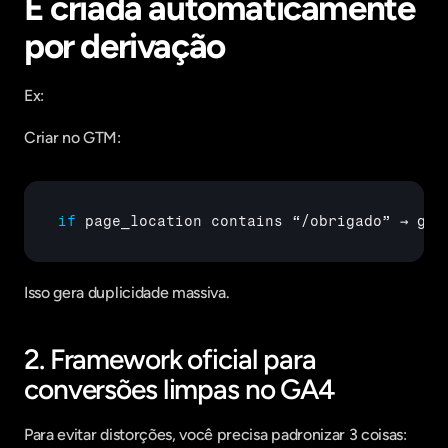
É criada automaticamente 
por derivação
Ex:
Criar no GTM:
if
page_location 
contains 
“
/
obrigado” 
→ 
gen
Isso gera duplicidade massiva.
2. Framework oficial para 
conversões limpas no GA4
Para evitar distorções, você precisa padronizar 3 coisas: