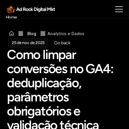
Ad Rock Digital Mkt
Home
Sobre nós
Blog
Blog
Analytics e Dados
Contato
Go back
25 de nov. de 2025
Agendar reunião
Como limpar 
Get in touch
conversões no GA4: 
deduplicação, 
parâmetros 
obrigatórios e 
validação técnica