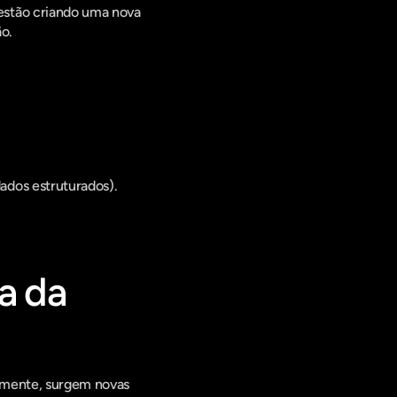
stão criando uma nova 
o.
ados estruturados).
a da 
amente, surgem novas 