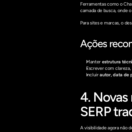
Ferramentas como o ChatG
camada de busca, onde o
Para sites e marcas, o des
Ações reco
Manter 
estrutura téc
Escrever com clareza, 
Incluir 
autor, data de 
4. Novas m
SERP trad
A visibilidade agora não