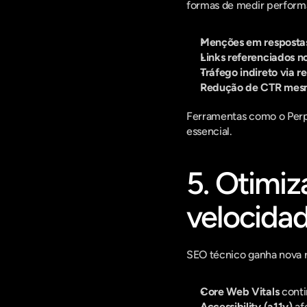
formas de medir perform
Menções em respostas
Links referenciados n
Tráfego indireto via r
Redução de CTR mesmo
Ferramentas como o Perpl
essencial.
5. Otimiz
velocida
SEO técnico ganha nova re
Core Web Vitals
 cont
Accessibility (a11y)
 af