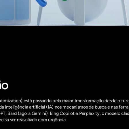
entro do que há de mais relavante no Market
assine a nossa newsletter:
ão
imization) está passando pela maior transformação desde o sur
da inteligência artificial (IA) nos mecanismos de busca e nas ferra
, Bard (agora Gemini), Bing Copilot e Perplexity, o modelo clás
isa ser reavaliado com urgência.