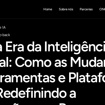
Home
Sobre nós
Parcerias
ON
e IA
o back
Era da Inteligênci
cial: Como as Muda
ramentas e Plataf
edefinindo a 