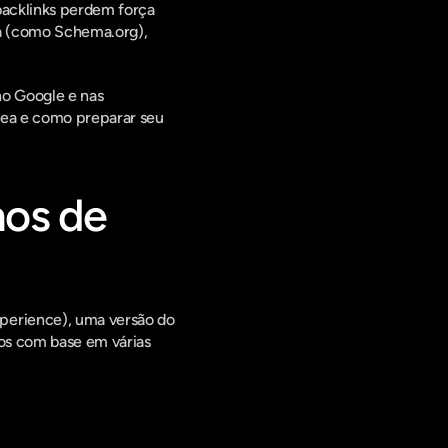
backlinks perdem força 
a (como Schema.org), 
o Google e nas 
rea e como preparar seu 
os de 
perience), uma versão do 
os com base em várias 