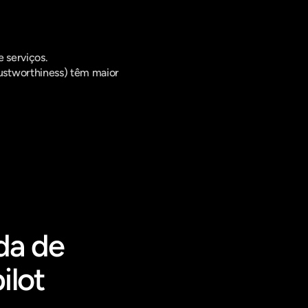
e serviços.
rustworthiness) têm maior 
a de 
ilot