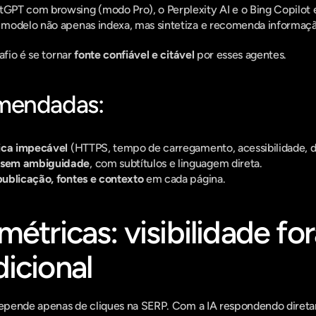
PT com browsing (modo Pro), o Perplexity AI e o Bing Copilot e
 modelo não apenas indexa, mas sintetiza e recomenda informaçã
afio é se tornar 
fonte confiável e citável
 por esses agentes.
mendadas:
nica impecável
 (HTTPS, tempo de carregamento, acessibilidade, d
sem ambiguidade
, com subtítulos e linguagem direta.
publicação, fontes e contexto
 em cada página.
étricas: visibilidade for
icional
 depende apenas de cliques na SERP. Com a IA respondendo diret