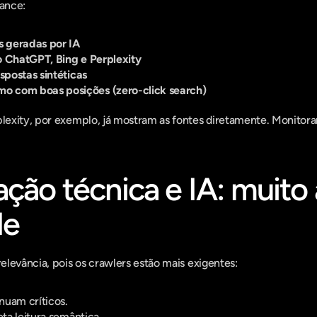
ance:
 geradas por IA
o ChatGPT, Bing e Perplexity
espostas sintéticas
 com boas posições (zero-click search)
exity, por exemplo, já mostram as fontes diretamente. Monitora
ação técnica e IA: muito 
de
levância, pois os crawlers estão mais exigentes:
inuam críticos.
eta leitura semântica.