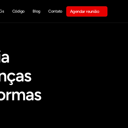
Gs
Código
Blog
Contato
Agendar reunião
Get in touch
a 
nças 
ormas 