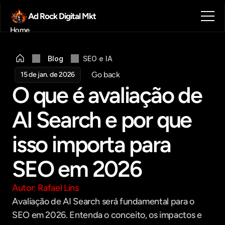
Ad Rock Digital Mkt
Home
Sobre nós
Blog
Blog
SEO e IA
Contato
Go back
15 de jan. de 2026
Agendar reunião
O que é avaliação de 
Get in touch
AI Search e por que 
isso importa para 
SEO em 2026
Autor: Rafael Lins
Avaliação de AI Search será fundamental para o 
SEO em 2026. Entenda o conceito, os impactos e 