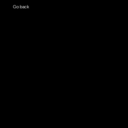
Go back
Agendar reunião
Get in touch