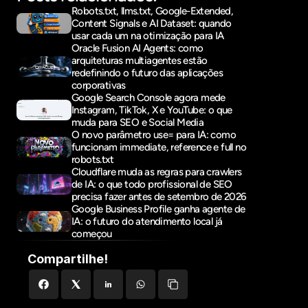
Robots.txt, llms.txt, Google-Extended, 
Content Signals e AI Dataset: quando 
usar cada um na otimização para IA
Oracle Fusion AI Agents: como 
arquiteturas multiagentes estão 
redefinindo o futuro das aplicações 
corporativas
Google Search Console agora mede 
Instagram, TikTok, X e YouTube: o que 
muda para SEO e Social Media
O novo parâmetro use= para IA: como 
funcionam immediate, reference e full no 
robots.txt
Cloudflare muda as regras para crawlers 
de IA: o que todo profissional de SEO 
precisa fazer antes de setembro de 2026
Google Business Profile ganha agente de 
IA: o futuro do atendimento local já 
começou
Compartilhe!